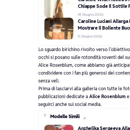
Chiappe Sode Il Sottile 
18 Giugno 2026
Caroline Luciani Allarg
Mostrare Il Bollente Buc
11 Giugno 2026
Lo sguardo birichino rivolto verso l’obiettiv
occhi si posano sulle rotondità roventi del suo
Alice Rosenblum, come abbiamo già anticipat
condividere con i fan più generosi dei conte
senza veli.
Prima di lasciarvi alla galleria con tutte le 
pubblicazioni dedicate a
Alice Rosenblum
e 
seguirci anche sui social media.
Modelle Simili
Anzhelika Sergeeva Alla