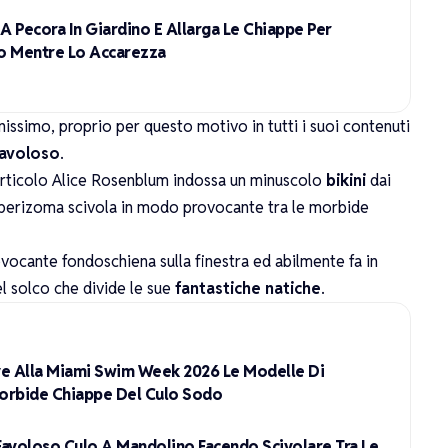
e A Pecora In Giardino E Allarga Le Chiappe Per
lo Mentre Lo Accarezza
issimo, proprio per questo motivo in tutti i suoi contenuti
favoloso
.
 articolo Alice Rosenblum indossa un minuscolo
bikini
dai
del perizoma scivola in modo provocante tra le morbide
vocante fondoschiena sulla finestra ed abilmente fa in
l solco che divide le sue
fantastiche natiche
.
eve Alla Miami Swim Week 2026 Le Modelle Di
orbide Chiappe Del Culo Sodo
 Favoloso Culo A Mandolino Facendo Scivolare Tra Le