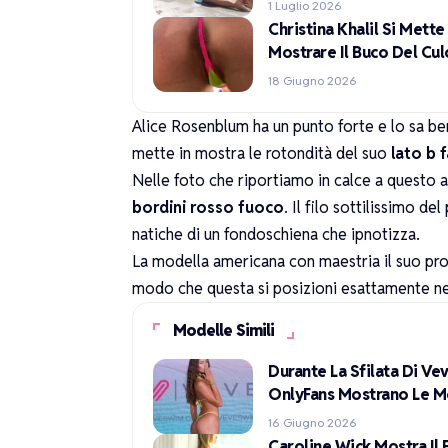
1 Luglio 2026
Christina Khalil Si Mett
Mostrare Il Buco Del Cu
18 Giugno 2026
Alice Rosenblum ha un punto forte e lo sa ben
mette in mostra le rotondità del suo
lato b 
Nelle foto che riportiamo in calce a questo
bordini rosso fuoco
. Il filo sottilissimo 
natiche di un fondoschiena che ipnotizza.
La
modella americana
con maestria il suo pro
modo che questa si posizioni esattamente ne
Modelle Simili
Durante La Sfilata Di V
OnlyFans Mostrano Le M
16 Giugno 2026
Caroline Wick Mostra Il