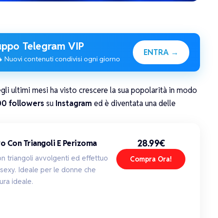
ppo Telegram VIP
ENTRA →
 Nuovi contenuti condivisi ogni giorno
li ultimi mesi ha visto crescere la sua popolarità in modo
0 followers
su
Instagram
ed è diventata una delle
28.99€
ro Con Triangoli E Perizoma
on triangoli avvolgenti ed effettuo
Compra Ora!
sexy. Ideale per le donne che
ura ideale.