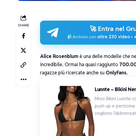
SHARE
🚀 Entra nel
Gru
📹 Archivio con
oltre 230 video
• 
Alice Rosenblum
è una delle modelle che neg
incredibile. Ormai ha quasi raggiunto
700.00
ragazze più ricercate anche su
OnlyFans
.
Lunnte – Bikini Ne
Micro Bikini Lunnte c
push up e perizoma 
vogliono l’abbronzat