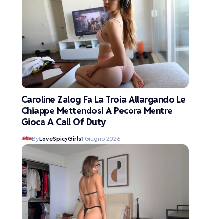
Caroline Zalog Fa La Troia Allargando Le
Chiappe Mettendosi A Pecora Mentre
Gioca A Call Of Duty
By
LoveSpicyGirls
1 Giugno 2026