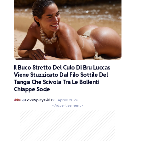
Il Buco Stretto Del Culo Di Bru Luccas
Viene Stuzzicato Dal Filo Sottile Del
Tanga Che Scivola Tra Le Bollenti
Chiappe Sode
By
LoveSpicyGirls
25 Aprile 2026
- Advertisement -