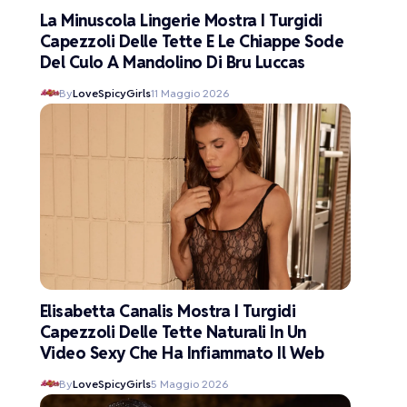
La Minuscola Lingerie Mostra I Turgidi
Capezzoli Delle Tette E Le Chiappe Sode
Del Culo A Mandolino Di Bru Luccas
By
LoveSpicyGirls
11 Maggio 2026
Elisabetta Canalis Mostra I Turgidi
Capezzoli Delle Tette Naturali In Un
Video Sexy Che Ha Infiammato Il Web
By
LoveSpicyGirls
5 Maggio 2026