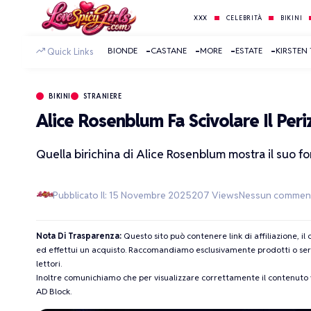
XXX
CELEBRITÀ
BIKINI
BIONDE
CASTANE
MORE
ESTATE
KIRSTEN
Quick Links
BIKINI
STRANIERE
Alice Rosenblum Fa Scivolare Il Per
Quella birichina di Alice Rosenblum mostra il suo fo
Pubblicato Il: 15 Novembre 2025
207 Views
Nessun commen
Nota Di Trasparenza:
Questo sito può contenere link di affiliazione, i
ed effettui un acquisto. Raccomandiamo esclusivamente prodotti o servi
lettori.
Inoltre comunichiamo che per visualizzare correttamente il contenuto vi
AD Block.