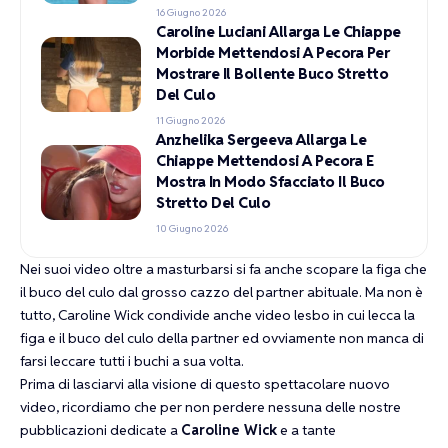
16 Giugno 2026
Caroline Luciani Allarga Le Chiappe
Morbide Mettendosi A Pecora Per
Mostrare Il Bollente Buco Stretto
Del Culo
11 Giugno 2026
Anzhelika Sergeeva Allarga Le
Chiappe Mettendosi A Pecora E
Mostra In Modo Sfacciato Il Buco
Stretto Del Culo
10 Giugno 2026
Nei suoi video oltre a masturbarsi si fa anche scopare la figa che
il buco del culo dal grosso cazzo del partner abituale. Ma non è
tutto, Caroline Wick condivide anche video lesbo in cui lecca la
figa e il buco del culo della partner ed ovviamente non manca di
farsi leccare tutti i buchi a sua volta.
Prima di lasciarvi alla visione di questo spettacolare nuovo
video, ricordiamo che per non perdere nessuna delle nostre
pubblicazioni dedicate a
Caroline Wick
e a tante