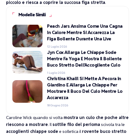
piccolo e riesca a coprire la succosa figa stretta
.
Modelle Simili
Peach Jars Ansima Come Una Cagna
In Calore Mentre Si Accarezza La
Figa Bollente Durante Una Live
12 Luglio 2026
Jyn Cox Allarga Le Chiappe Sode
Mentre Fa Yoga E Mostra Il Bollente
Buco Stretto Dell’Accogliente Culo
1 Luglio 2026
Christina Khalil Si Mette A Pecora In
Giardino E Allarga Le Chiappe Per
Mostrare Il Buco Del Culo Mentre Lo
Accarezza
18 Giugno 2026
Caroline Wick quando si volta
mostra un culo che poche altre
riescono a mostrare
. Il
sottile filo del perioma
scivola tra le
accoglienti chiappe sode
e solletica il
rovente buco stretto