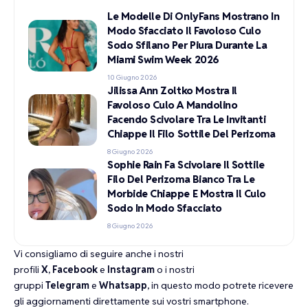
Le Modelle Di OnlyFans Mostrano In
Modo Sfacciato Il Favoloso Culo
Sodo Sfilano Per Piura Durante La
Miami Swim Week 2026
10 Giugno 2026
Jilissa Ann Zoltko Mostra Il
Favoloso Culo A Mandolino
Facendo Scivolare Tra Le Invitanti
Chiappe Il Filo Sottile Del Perizoma
8 Giugno 2026
Sophie Rain Fa Scivolare Il Sottile
Filo Del Perizoma Bianco Tra Le
Morbide Chiappe E Mostra Il Culo
Sodo In Modo Sfacciato
8 Giugno 2026
Vi consigliamo di seguire anche i nostri
profili
X
,
Facebook
e
Instagram
o i nostri
gruppi
Telegram
e
Whatsapp
, in questo modo potrete ricevere
gli aggiornamenti direttamente sui vostri smartphone.