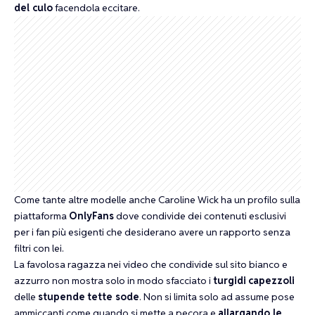
del culo
facendola eccitare.
Come tante altre modelle anche Caroline Wick ha un profilo sulla
piattaforma
OnlyFans
dove condivide dei contenuti esclusivi
per i fan più esigenti che desiderano avere un rapporto senza
filtri con lei.
La favolosa ragazza nei video che condivide sul sito bianco e
azzurro non mostra solo in modo sfacciato i
turgidi
capezzoli
delle
stupende
tette sode
. Non si limita solo ad assume pose
ammiccanti come quando si mette a pecora e
allargando le