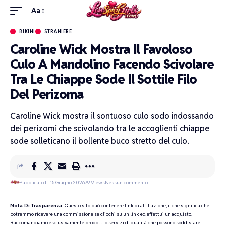
Aa
BIKINI
STRANIERE
Caroline Wick Mostra Il Favoloso
Culo A Mandolino Facendo Scivolare
Tra Le Chiappe Sode Il Sottile Filo
Del Perizoma
Caroline Wick mostra il sontuoso culo sodo indossando
dei perizomi che scivolando tra le accoglienti chiappe
sode solleticano il bollente buco stretto del culo.
Pubblicato Il: 15 Giugno 2026
79 Views
Nessun commento
Nota Di Trasparenza:
Questo sito può contenere link di affiliazione, il che significa che
potremmo ricevere una commissione se clicchi su un link ed effettui un acquisto.
Raccomandiamo esclusivamente prodotti o servizi di qualità che possono soddisfare