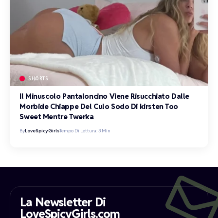
SHORTS
Il Minuscolo Pantaloncino Viene Risucchiato Dalle
Morbide Chiappe Del Culo Sodo Di kirsten Too
Sweet Mentre Twerka
By
LoveSpicyGirls
Tempo Di Lettura: 3 Min
La Newsletter Di
LoveSpicyGirls.com