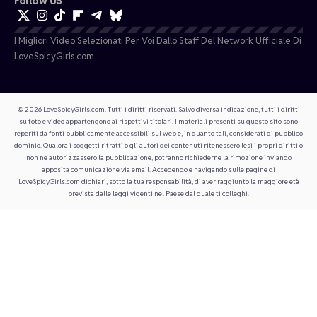
Follow US
I Migliori Video Selezionati Per Voi Dallo Staff Del Network Ufficiale Di
LoveSpicyGirls.com
© 2026 LoveSpicyGirls.com. Tutti i diritti riservati. Salvo diversa indicazione, tutti i diritti
su foto e video appartengono ai rispettivi titolari. I materiali presenti su questo sito sono
reperiti da fonti pubblicamente accessibili sul web e, in quanto tali, considerati di pubblico
dominio. Qualora i soggetti ritratti o gli autori dei contenuti ritenessero lesi i propri diritti o
non ne autorizzassero la pubblicazione, potranno richiederne la rimozione inviando
apposita comunicazione via email. Accedendo e navigando sulle pagine di
LoveSpicyGirls.com dichiari, sotto la tua responsabilità, di aver raggiunto la maggiore età
prevista dalle leggi vigenti nel Paese dal quale ti colleghi.