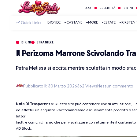
XXX
CELEBRITÀ
BIKINI
BIONDE
CASTANE
MORE
ESTATE
KIRSTEN
Quick Links
BIKINI
STRANIERE
Il Perizoma Marrone Scivolando Tra
Petra Melissa si eccita mentre sculetta in modo sfacc
Pubblicato Il: 30 Marzo 2026
362 Views
Nessun commento
Nota Di Trasparenza:
Questo sito può contenere link di affiliazione, i
ed effettui un acquisto. Raccomandiamo esclusivamente prodotti o servi
lettori.
Inoltre comunichiamo che per visualizzare correttamente il contenuto vi
AD Block.