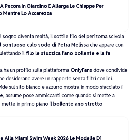
e A Pecora In Giardino E Allarga Le Chiappe Per
lo Mentre Lo Accarezza
 sogno diventa realtà, il sottile filo del perizoma scivola
l sontuoso culo sodo di Petra Melissa
che appare con
ulettando il
filo le stuzzica l’ano bollente e la fa
 ha un profilo sulla piattaforma
OnlyFans
dove condivide
che desiderano avere un rapporto senza filtri con lei.
vide sul sito bianco e azzurro mostra in modo sfacciato
i
de
, assume pose ammiccanti come quando si mette a
e
mette in primo piano
il bollente ano stretto
eve Alla Miami Swim Week 2026 Le Modelle Di