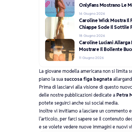
OnlyFans Mostrano Le M
16 Giugno 2026
Caroline Wick Mostra Il
Chiappe Sode Il Sottile 
18 Giugno 2026
Caroline Luciani Allarg
Mostrare Il Bollente Buc
11 Giugno 2026
La giovane modella americana non si limita s
piano la sua
succosa figa
bagnata
allargan
Prima di lasciarvi alla visione di questo nuo
delle nostre pubblicazioni dedicate a
Petra 
potete seguirci anche sui social media.
Inoltre vi invitiamo a lasciare un commento 
l’articolo, per farci sapere se il contenuto d
e se volete vedere nuove immagini e nuovi vi