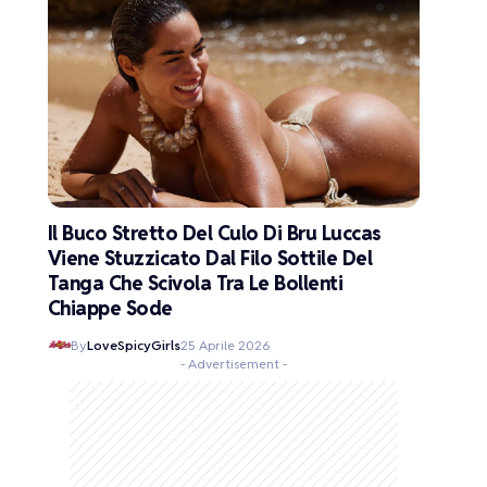
Il Buco Stretto Del Culo Di Bru Luccas
Viene Stuzzicato Dal Filo Sottile Del
Tanga Che Scivola Tra Le Bollenti
Chiappe Sode
By
LoveSpicyGirls
25 Aprile 2026
- Advertisement -