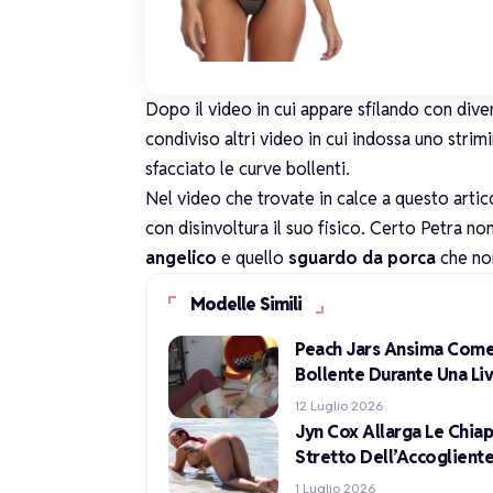
Dopo il video in cui appare sfilando con diver
condiviso altri video in cui indossa uno
strim
sfacciato le curve bollenti.
Nel video che trovate in calce a questo artic
con disinvoltura il suo fisico. Certo Petra n
angelico
e quello
sguardo da porca
che non
Modelle Simili
Peach Jars Ansima Come 
Bollente Durante Una Li
12 Luglio 2026
Jyn Cox Allarga Le Chia
Stretto Dell’Accoglient
1 Luglio 2026