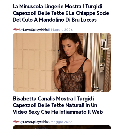
La Minuscola Lingerie Mostra I Turgidi
Capezzoli Delle Tette E Le Chiappe Sode
Del Culo A Mandolino Di Bru Luccas
By
LoveSpicyGirls
11 Maggio 2026
Elisabetta Canalis Mostra I Turgidi
Capezzoli Delle Tette Naturali In Un
Video Sexy Che Ha Infiammato Il Web
By
LoveSpicyGirls
5 Maggio 2026