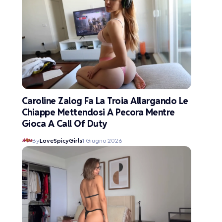
Caroline Zalog Fa La Troia Allargando Le
Chiappe Mettendosi A Pecora Mentre
Gioca A Call Of Duty
By
LoveSpicyGirls
1 Giugno 2026