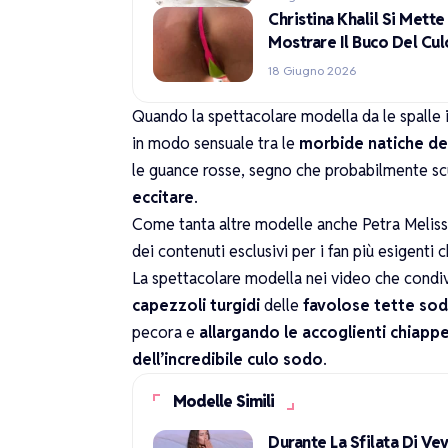
Christina Khalil Si Mett
Mostrare Il Buco Del Cu
18 Giugno 2026
Quando la spettacolare modella da le spalle il
in modo sensuale tra le
morbide natiche de
le guance rosse, segno che probabilmente sc
eccitare
.
Come tanta altre modelle anche Petra Melissa
dei contenuti esclusivi per i fan più esigenti 
La spettacolare modella nei video che condi
capezzoli turgidi
delle
favolose
tette so
pecora e
allargando le accoglienti chiapp
dell’incredibile culo sodo
.
Modelle Simili
Durante La Sfilata Di V