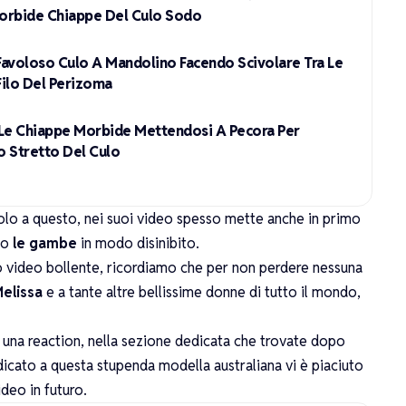
orbide Chiappe Del Culo Sodo
 Favoloso Culo A Mandolino Facendo Scivolare Tra Le
Filo Del Perizoma
a Le Chiappe Morbide Mettendosi A Pecora Per
o Stretto Del Culo
olo a questo, nei suoi video spesso mette anche in primo
do
le gambe
in modo disinibito.
vo video bollente, ricordiamo che per non perdere nessuna
Melissa
e a tante altre bellissime donne di tutto il mondo,
e una reaction, nella sezione dedicata che trovate dopo
edicato a questa stupenda modella australiana vi è piaciuto
deo in futuro.