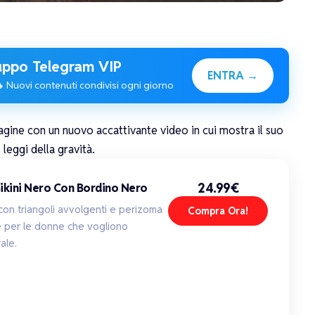
ppo Telegram VIP
ENTRA →
 Nuovi contenuti condivisi ogni giorno
agine con un nuovo accattivante video in cui mostra il suo
 leggi della gravità.
24.99€
Bikini Nero Con Bordino Nero
 con triangoli avvolgenti e perizoma
Compra Ora!
e per le donne che vogliono
ale.