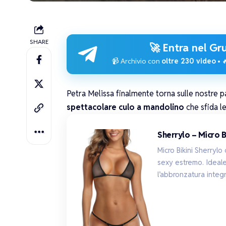
SHARE
🚀 Entra nel
Gru
📹 Archivio con
oltre 230 video
• 
Petra Melissa
finalmente torna sulle nostre p
spettacolare culo a mandolino
che sfida le
Sherrylo – Micro 
Micro Bikini Sherrylo
sexy estremo. Ideal
l’abbronzatura integr