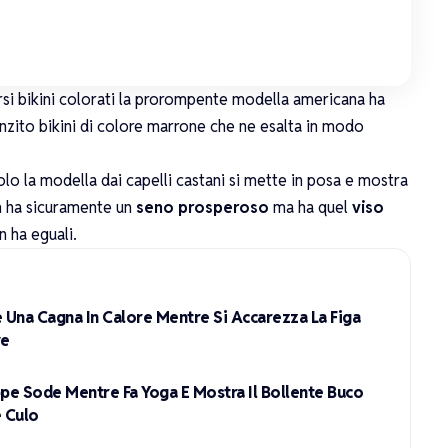
si bikini colorati
la prorompente
modella americana
ha
inzito bikini di colore marrone
che ne esalta in modo
olo la modella dai
capelli castani
si mette in posa e mostra
on ha sicuramente un
seno prosperoso
ma ha quel
viso
 ha eguali.
Una Cagna In Calore Mentre Si Accarezza La Figa
ve
ppe Sode Mentre Fa Yoga E Mostra Il Bollente Buco
e Culo