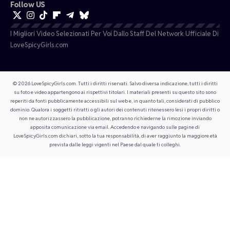
Follow US
I Migliori Video Selezionati Per Voi Dallo Staff Del Network Ufficiale Di
LoveSpicyGirls.com
© 2026 LoveSpicyGirls.com. Tutti i diritti riservati. Salvo diversa indicazione, tutti i diritti
su foto e video appartengono ai rispettivi titolari. I materiali presenti su questo sito sono
reperiti da fonti pubblicamente accessibili sul web e, in quanto tali, considerati di pubblico
dominio. Qualora i soggetti ritratti o gli autori dei contenuti ritenessero lesi i propri diritti o
non ne autorizzassero la pubblicazione, potranno richiederne la rimozione inviando
apposita comunicazione via email. Accedendo e navigando sulle pagine di
LoveSpicyGirls.com dichiari, sotto la tua responsabilità, di aver raggiunto la maggiore età
prevista dalle leggi vigenti nel Paese dal quale ti colleghi.