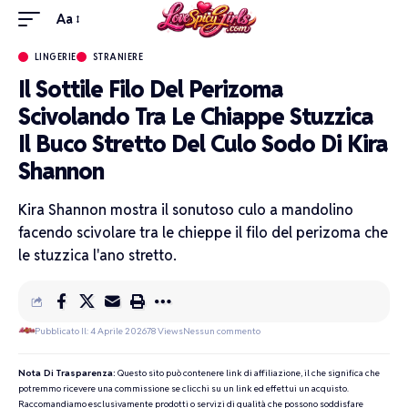
Aa
LINGERIE
STRANIERE
Il Sottile Filo Del Perizoma
Scivolando Tra Le Chiappe Stuzzica
Il Buco Stretto Del Culo Sodo Di Kira
Shannon
Kira Shannon mostra il sonutoso culo a mandolino
facendo scivolare tra le chieppe il filo del perizoma che
le stuzzica l'ano stretto.
Pubblicato Il: 4 Aprile 2026
78 Views
Nessun commento
Nota Di Trasparenza:
Questo sito può contenere link di affiliazione, il che significa che
potremmo ricevere una commissione se clicchi su un link ed effettui un acquisto.
Raccomandiamo esclusivamente prodotti o servizi di qualità che possono soddisfare