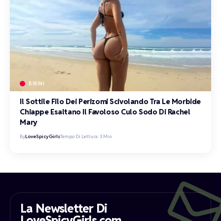
BIKINI
Il Sottile Filo Dei Perizomi Scivolando Tra Le Morbide
Chiappe Esaltano Il Favoloso Culo Sodo Di Rachel
Mary
By
LoveSpicyGirls
Tempo Di Lettura: 3 Min
La Newsletter Di
LoveSpicyGirls.com