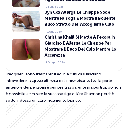
12 Luglio 2026
Jyn Cox Allarga Le Chiappe Sode
Mentre Fa Yoga E Mostra Il Bollente
Buco Stretto Dell’Accogliente Culo
1 Luglio 2026
Christina Khalil Si Mette A Pecora In
Giardino E Allarga Le Chiappe Per
Mostrare Il Buco Del Culo Mentre Lo
Accarezza
18 Giugno 2026
I reggiseni sono trasparenti ed in alcuni casi lasciano
intravedere i
capezzoli rosa
delle
morbide tette
, la parte
anteriore dei perizomi è sempre trasparente ma purtroppo non
è possibile ammirare la succosa figa di Kira Shannon perchè
sotto indossa un altro indumento bianco.