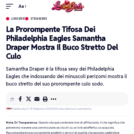
Aa
LINGERIE
STRANIERE
La Prorompente Tifosa Dei
Philadelphia Eagles Samantha
Draper Mostra Il Buco Stretto Del
Culo
Samantha Draper è la tifosa sexy dei Philadelphia
Eagles che indossando dei minuscoli perizomi mostra il
buco stretto del suo prorompente culo sodo.
Pubblicato Il: 19 Febbraio 2026
154 Views
Nessun commento
Nota Di Trasparenza:
Questo sito può contenere link di affiliazione, il che significa che
potremmo ricevere una commissione se clicchi su un link ed effettui un acquisto.
Raccomandiamo esclusivamente prodotti o servizi di qualità che possono soddisfare