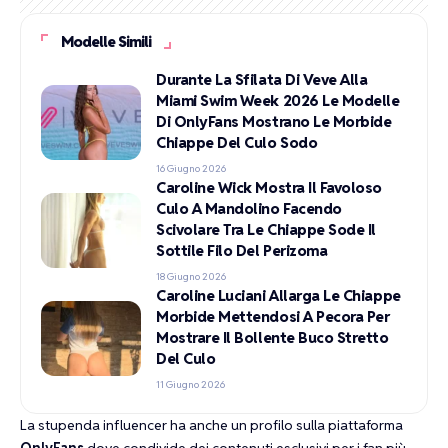
Modelle Simili
Durante La Sfilata Di Veve Alla
Miami Swim Week 2026 Le Modelle
Di OnlyFans Mostrano Le Morbide
Chiappe Del Culo Sodo
16 Giugno 2026
Caroline Wick Mostra Il Favoloso
Culo A Mandolino Facendo
Scivolare Tra Le Chiappe Sode Il
Sottile Filo Del Perizoma
18 Giugno 2026
Caroline Luciani Allarga Le Chiappe
Morbide Mettendosi A Pecora Per
Mostrare Il Bollente Buco Stretto
Del Culo
11 Giugno 2026
La stupenda influencer ha anche un profilo sulla piattaforma
OnlyFans
dove condivide dei contenuti esclusivi per i fan più