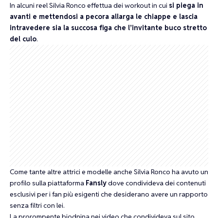
In alcuni reel Silvia Ronco effettua dei workout in cui
si piega in
avanti e mettendosi a pecora allarga le chiappe e lascia
intravedere sia la succosa figa che l’invitante buco stretto
del culo
.
Come tante altre attrici e modelle anche Silvia Ronco ha avuto un
profilo sulla piattaforma
Fansly
dove condivideva dei contenuti
esclusivi per i fan più esigenti che desiderano avere un rapporto
senza filtri con lei.
La prorompente biodnina nei video che condivideva sul sito