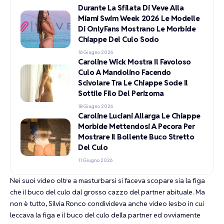
Durante La Sfilata Di Veve Alla
Miami Swim Week 2026 Le Modelle
Di OnlyFans Mostrano Le Morbide
Chiappe Del Culo Sodo
16 Giugno 2026
Caroline Wick Mostra Il Favoloso
Culo A Mandolino Facendo
Scivolare Tra Le Chiappe Sode Il
Sottile Filo Del Perizoma
18 Giugno 2026
Caroline Luciani Allarga Le Chiappe
Morbide Mettendosi A Pecora Per
Mostrare Il Bollente Buco Stretto
Del Culo
11 Giugno 2026
Nei suoi video oltre a masturbarsi si faceva scopare sia la figa
che il buco del culo dal grosso cazzo del partner abituale. Ma
non è tutto, Silvia Ronco condivideva anche video lesbo in cui
leccava la figa e il buco del culo della partner ed ovviamente