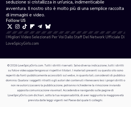
seduzione si cristallizza in un’unica, indimenticabile
avventura. Il nostro sito è molto più di una semplice raccolta
di immagini e video.
Follow US
I Migliori Video Selezionati Per Voi Dallo Staff Del Network Ufficiale Di
LoveSpicyGirls.com
© 2026 LoveSpicyGirls.com. Tutti i diritti riservati. Salvo diversa indicazione, tutti i diritti
su foto e video appartengono ai rispettivi titolari. I materiali presenti su questo sito sono
reperiti da fonti pubblicamente accessibili sul web e, in quanto tali, considerati di pubblico
dominio. Qualora i soggetti ritratti o gli autori dei contenuti ritenessero lesi i propri diritti o
non ne autorizzassero la pubblicazione, potranno richiederne la rimozione inviando
apposita comunicazione via email. Accedendo e navigando sulle pagine di
LoveSpicyGirls.com dichiari, sotto la tua responsabilità, di aver raggiunto la maggiore età
prevista dalle leggi vigenti nel Paese dal quale ti colleghi.