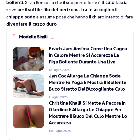
bollenti
. Silvia Ronco sa che il suo punto forte è
il culo
, lascia
scivolare il
sottile filo del perizoma tra le accoglienti
chiappe sode
e assume pose che hanno il chiaro intento di fare
diventare il cazzo duro
.
Modelle Simili
Peach Jars Ansima Come Una Cagna
In Calore Mentre Si Accarezza La
Figa Bollente Durante Una Live
12 Luglio 2026
Jyn Cox Allarga Le Chiappe Sode
Mentre Fa Yoga E Mostra Il Bollente
Buco Stretto Dell’Accogliente Culo
1 Luglio 2026
Christina Khalil Si Mette A Pecora In
Giardino E Allarga Le Chiappe Per
Mostrare Il Buco Del Culo Mentre Lo
Accarezza
18 Giugno 2026