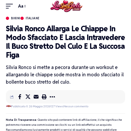
Aa
BIKINI
ITALIANE
Silvia Ronco Allarga Le Chiappe In
Modo Sfacciato E Lascia Intravedere
Il Buco Stretto Del Culo E La Succosa
Figa
Silvia Ronco si mette a pecora durante un workout e
allargando le chiappe sode mostra in modo sfacciato il
bollente buco stretto del culo.
Pubblicato Il: 26 Maggio 2026
127 Views
Nessun commento
Nota Di Trasparenza:
Questo sito può contenere link di affiliazione, il che significa che
potremmo ricevere una commissione se clicchi su un link ed effettui un acquisto.
Raccomandiamo esclusivamente prodotti o servizi di qualità che possono soddisfare