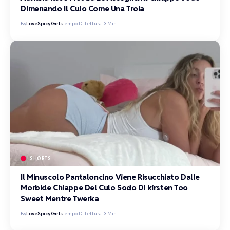
Dimenando Il Culo Come Una Troia
By
LoveSpicyGirls
Tempo Di Lettura: 3 Min
SHORTS
Il Minuscolo Pantaloncino Viene Risucchiato Dalle
Morbide Chiappe Del Culo Sodo Di kirsten Too
Sweet Mentre Twerka
By
LoveSpicyGirls
Tempo Di Lettura: 3 Min